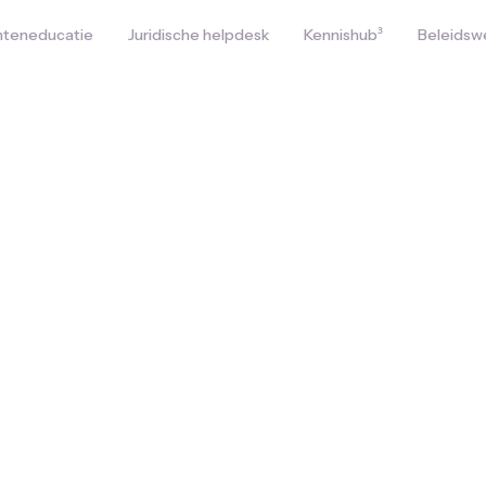
hteneducatie
Juridische helpdesk
Kennishub³
Beleidsw