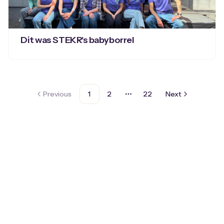
Dit was STEKR's babyborrel
Previous
1
2
22
Next
More pages