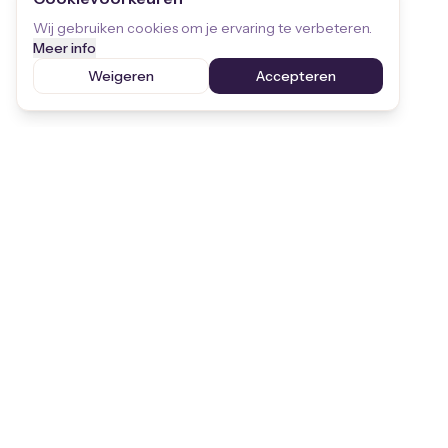
Wij gebruiken cookies om je ervaring te verbeteren.
Meer info
Weigeren
Accepteren
Blijf op de hoogte
Ontvang de laatste updates over
kinderrechten en STEKR
Aanmelden
We respecteren je privacy. Je kunt je op elk moment uitschrijven.