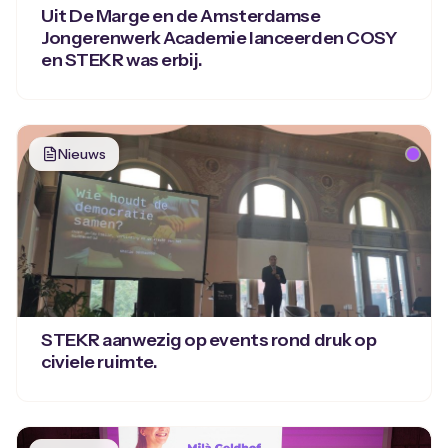
Uit De Marge en de Amsterdamse
Jongerenwerk Academie lanceerden COSY
en STEKR was erbij.
Nieuws
STEKR aanwezig op events rond druk op
civiele ruimte.